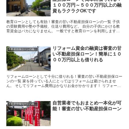
１００万円～５００万円以上の融
資もラクラクOKです
教育ローンとしても有効！審査の甘い不動産担保ローンの一覧 子供
の受験費用や塾や予備校、仕送り費用など。 自分の子供にかける教
育資金はバカになりません。 一般ですと教育ローンを利用します
が、巷の教育ローンは審査が決して甘くはありませんし、確実...
リフォーム資金の融資は審査の甘
不動産担保ローンの融資情報
い不動産担保ローン！簡単に１０
００万円以上も借りれる
リフォームローンとして十分に借りれる！審査の甘い不動産担保ロー
ンの一覧 家を持っている人にとってはリフォームは避けられませ
ん。 そしてリフォーム費用はかなりお金がかかります！ リフォーム
費用は１００万円～１０００万円はかかるでしょう。 バカ...
自営業者でもおまとめ一本化が可
不動産担保ローンの融資情報
能！審査の甘い不動産担保ローン