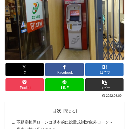
X
Facebook
はてブ
Pocket
LINE
コピー
2022.08.09
目次
不動産担保ローンは基本的に総量規制対象外ローン～