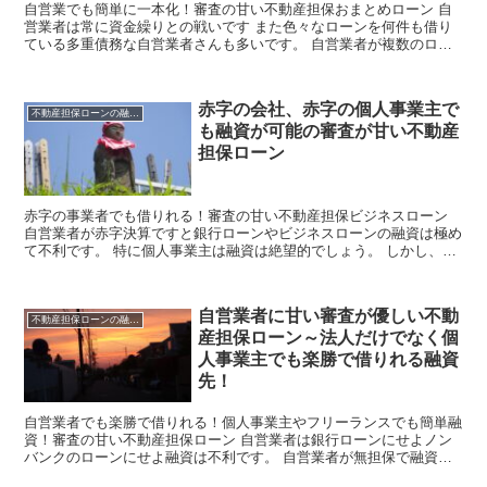
自営業でも簡単に一本化！審査の甘い不動産担保おまとめローン 自
営業者は常に資金繰りとの戦いです また色々なローンを何件も借り
ている多重債務な自営業者さんも多いです。 自営業者が複数のロー
ンを簡単に一本化するならば、不動産担保ローンが有効です...
赤字の会社、赤字の個人事業主で
不動産担保ローンの融資情報
も融資が可能の審査が甘い不動産
担保ローン
赤字の事業者でも借りれる！審査の甘い不動産担保ビジネスローン
自営業者が赤字決算ですと銀行ローンやビジネスローンの融資は極め
て不利です。 特に個人事業主は融資は絶望的でしょう。 しかし、不
動産担保ローンならば話は別です！ 有担保ローンは赤字...
自営業者に甘い審査が優しい不動
不動産担保ローンの融資情報
産担保ローン～法人だけでなく個
人事業主でも楽勝で借りれる融資
先！
自営業者でも楽勝で借りれる！個人事業主やフリーランスでも簡単融
資！審査の甘い不動産担保ローン 自営業者は銀行ローンにせよノン
バンクのローンにせよ融資は不利です。 自営業者が無担保で融資を
受ける為には連帯保証人が必要なケースがほとんど。 しか...