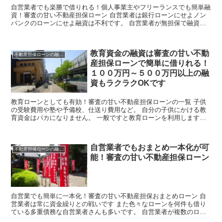
自営業者でも楽勝で借りれる！個人事業主やフリーランスでも簡単融
資！審査の甘い不動産担保ローン 自営業者は銀行ローンにせよノン
バンクのローンにせよ融資は不利です。 自営業者が無担保で融資を
受ける為には連帯保証人が必要なケースがほとんど。 しか...
教育資金の融資は審査の甘い不動
不動産担保ローンの融資情報
産担保ローンで簡単に借りれる！
１００万円～５００万円以上の融
資もラクラクOKです
教育ローンとしても有効！審査の甘い不動産担保ローンの一覧 子供
の受験費用や塾や予備校、仕送り費用など。 自分の子供にかける教
育資金はバカになりません。 一般ですと教育ローンを利用します
が、巷の教育ローンは審査が決して甘くはありませんし、確実...
自営業者でもおまとめ一本化が可
不動産担保ローンの融資情報
能！審査の甘い不動産担保ローン
自営業でも簡単に一本化！審査の甘い不動産担保おまとめローン 自
営業者は常に資金繰りとの戦いです また色々なローンを何件も借り
ている多重債務な自営業者さんも多いです。 自営業者が複数のロー
ンを簡単に一本化するならば、不動産担保ローンが有効です...