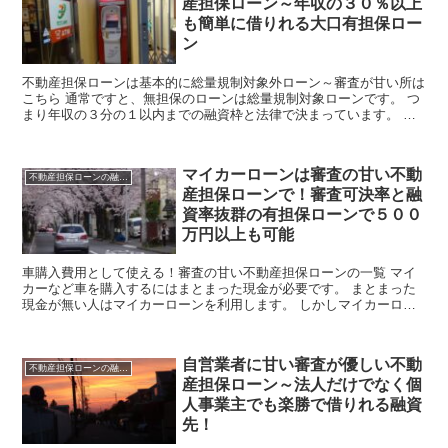
産担保ローン～年収の３０％以上
も簡単に借りれる大口有担保ロー
ン
不動産担保ローンは基本的に総量規制対象外ローン～審査が甘い所は
こちら 通常ですと、無担保のローンは総量規制対象ローンです。 つ
まり年収の３分の１以内までの融資枠と法律で決まっています。 こ
れ以上の融資を受けたい人は総量規制対象外ローンを利用...
マイカーローンは審査の甘い不動
不動産担保ローンの融資情報
産担保ローンで！審査可決率と融
資率抜群の有担保ローンで５００
万円以上も可能
車購入費用として使える！審査の甘い不動産担保ローンの一覧 マイ
カーなど車を購入するにはまとまった現金が必要です。 まとまった
現金が無い人はマイカーローンを利用します。 しかしマイカーロー
ンは、必ず審査が通るとは限りません。 マイカーローンで...
自営業者に甘い審査が優しい不動
不動産担保ローンの融資情報
産担保ローン～法人だけでなく個
人事業主でも楽勝で借りれる融資
先！