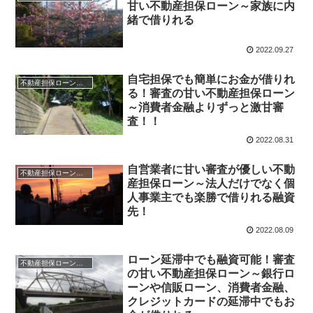
甘い不動産担保ローン～家族に内
緒で借りれる
2022.09.27
自宅担保でも簡単にお金が借りれ
不動産担保ローンの一覧
る！審査の甘い不動産担保ローン
～消費者金融よりずっと激甘審
査！！
2022.08.31
自営業者に甘い審査が優しい不動
不動産担保ローンの融資情報
産担保ローン～法人だけでなく個
人事業主でも楽勝で借りれる融資
先！
2022.08.09
ローン延滞中でも融資可能！審査
不動産担保ローンの一覧
の甘い不動産担保ローン～銀行ロ
ーンや信販ローン、消費者金融、
クレジットカードの延滞中でもお