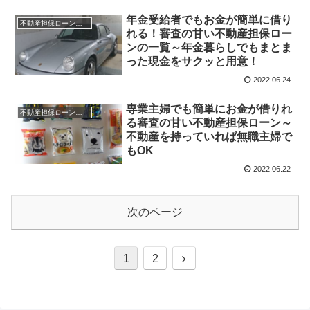
年金受給者でもお金が簡単に借り
不動産担保ローンの一覧
れる！審査の甘い不動産担保ロー
ンの一覧～年金暮らしでもまとま
った現金をサクッと用意！
2022.06.24
専業主婦でも簡単にお金が借りれ
不動産担保ローンの一覧
る審査の甘い不動産担保ローン～
不動産を持っていれば無職主婦で
もOK
2022.06.22
次のページ
次
1
2
へ