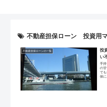
不動産担保ローン 投資用
投
不動産担保ローンの一覧
い
手持
の甘
でも
保に