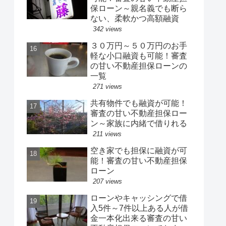
保ローン～親名義でも断ら
ない、柔軟かつ高額融資
342 views
３０万円～５０万円のお手
軽な小口融資も可能！審査
の甘い不動産担保ローンの
一覧
271 views
共有物件でも融資が可能！
審査の甘い不動産担保ロー
ン～家族に内緒で借りれる
211 views
空き家でも担保に融資が可
能！審査の甘い不動産担保
ローン
207 views
ローンやキャッシングで借
入5件～7件以上ある人が借
金一本化出来る審査の甘い