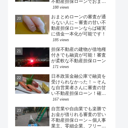
不動産担保ローンでおまと
め借り換え
188 views
おまとめローンの審査が通
らない人に～審査の甘い不
動産担保ローンならば確実
に借金一本化が可能です！
185 views
担保不動産の建物が借地権
付きでも融資が可能！審査
が柔軟な不動産担保ローン
171 views
日本政策金融公庫で融資を
受けられなかった！～そん
な自営業者さんに審査の甘
い不動産担保ローン！確実
かつ迅速に事業資金を融資
167 views
自営業や自由業でも楽勝で
お金が借りれる審査の甘い
不動産担保ローン～個人事
業主、零細企業、フリーラ