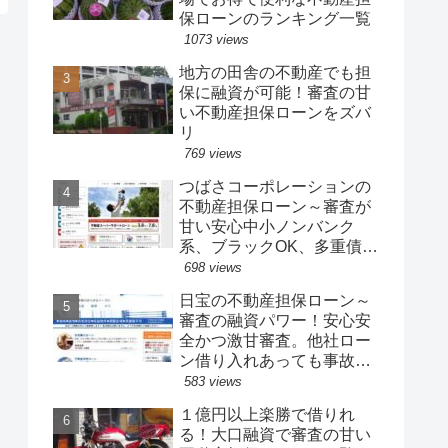
保ローンのランキング一覧
1073 views
地方の田舎の不動産でも担
保に融資が可能！審査の甘
い不動産担保ローンをズバ
リ
769 views
つばさコーポレーションの
不動産担保ローン～審査が
甘い安心中小ノンバンク
系、ブラックOK、多重債務
でもOK！おまとめローンも
698 views
歓迎。低金利でスピード融
日宝の不動産担保ローン～
資が可能
審査の融資パワー！安心安
全かつ激甘審査。他社ロー
ン借り入れあっても事故歴
あってもOK。抵当権付き、
583 views
借地権付き、共有物件、競
１億円以上楽勝で借りれ
売中でもOK。即日融資も可
る！大口融資で審査の甘い
能