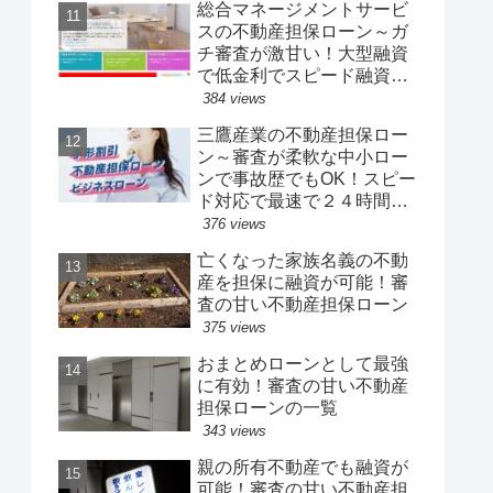
総合マネージメントサービ
スの不動産担保ローン～ガ
チ審査が激甘い！大型融資
で低金利でスピード融資☆
定年後の年金暮らしでも借
384 views
りれる柔軟融資＆第三者や
三鷹産業の不動産担保ロー
親族の不動産でも承諾あれ
ン～審査が柔軟な中小ロー
ばOK
ンで事故歴でもOK！スピー
ド対応で最速で２４時間以
内に融資可能☆最高１億円
376 views
まで借りれる大口の有担保
亡くなった家族名義の不動
ローン
産を担保に融資が可能！審
査の甘い不動産担保ローン
375 views
おまとめローンとして最強
に有効！審査の甘い不動産
担保ローンの一覧
343 views
親の所有不動産でも融資が
可能！審査の甘い不動産担