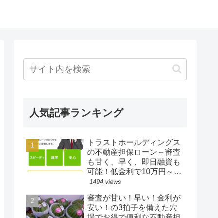
人気記事ランキング
トラストホールディングス
の不動産担保ローン～審査
も甘く、早く、即日融資も
可能！低金利で10万円～10
億円までの融資。総量規制
1494 views
対象外、ブラックでもOK。
審査が甘い！早い！金利が
口コミ評判
安い！の3拍子を備えた穴
場でお得で便利な不動産担